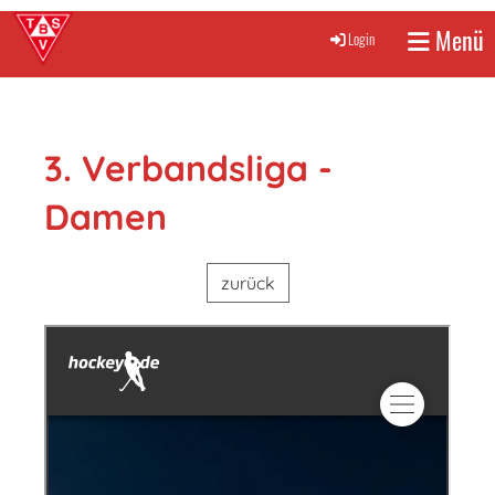
Menü
Login
3. Verbandsliga -
Damen
zurück